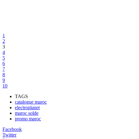
1
2
3
4
5
6
7
8
9
10
TAGS
catalogue maroc
electroplanet
maroc solde
promo maroc
Facebook
Twitter