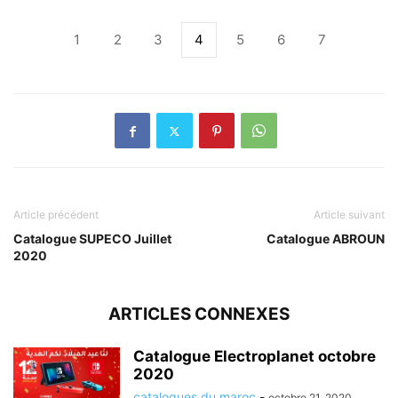
1
2
3
4
5
6
7
Article précédent
Article suivant
Catalogue SUPECO Juillet
Catalogue ABROUN
2020
ARTICLES CONNEXES
Catalogue Electroplanet octobre
2020
catalogues du maroc
-
octobre 21, 2020