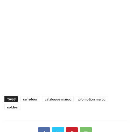
TAGS
carrefour
catalogue maroc
promotion maroc
soldes