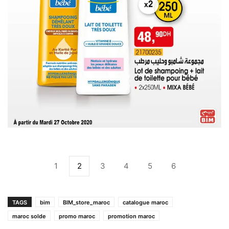
1
2
3
4
5
6
TAGS
bim
BIM_store_maroc
catalogue maroc
maroc solde
promo maroc
promotion maroc