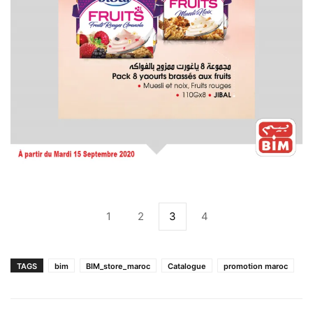
1
2
3
4
TAGS
bim
BIM_store_maroc
Catalogue
promotion maroc