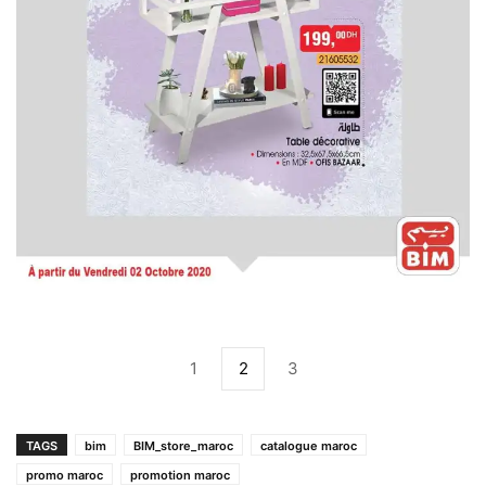
1
2
3
TAGS
bim
BIM_store_maroc
catalogue maroc
promo maroc
promotion maroc