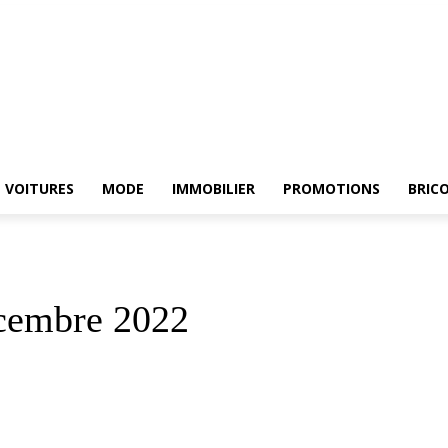
RCHE
ELECTROMENAGER
VOITURES
MODE
IMMOBILIER
PROMOTIONS
VOITURES
MODE
IMMOBILIER
PROMOTIONS
BRIC
cembre 2022