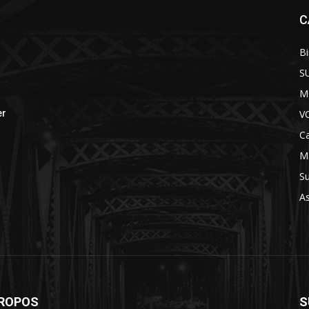
C
B
S
M
V
er
Ca
M
S
A
PROPOS
S