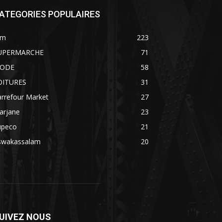
ATEGORIES POPULAIRES
im
223
UPERMARCHE
71
ODE
58
OITURES
31
rrefour Market
27
arjane
23
upeco
21
swakassalam
20
UIVEZ NOUS