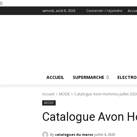
samedi, août 8, 2026
Connecter / rejoindre
Accue
ACCUEIL
SUPERMARCHE
ELECTR
Accueil
MODE
Catalogue Avon Hommes Juillet 202
MODE
Catalogue Avon H
By
catalogues du maroc
juillet 4, 2020