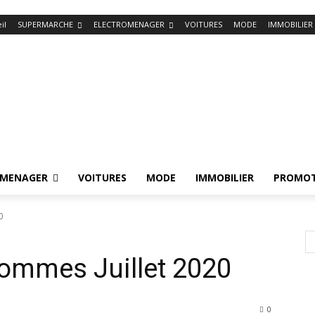
il
SUPERMARCHE
ELECTROMENAGER
VOITURES
MODE
IMMOBILIER
OMENAGER
VOITURES
MODE
IMMOBILIER
PROMOT
0
ommes Juillet 2020
0