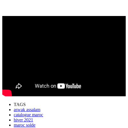
TAGS
aswak assalam
catalogue maroc
hiver 2021
maroc solde