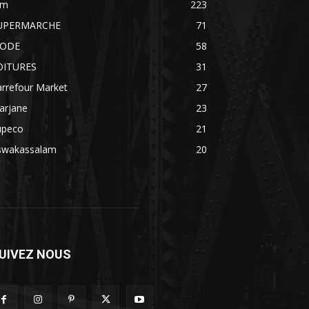
im
223
UPERMARCHE
71
ODE
58
OITURES
31
rrefour Market
27
arjane
23
upeco
21
swakassalam
20
UIVEZ NOUS