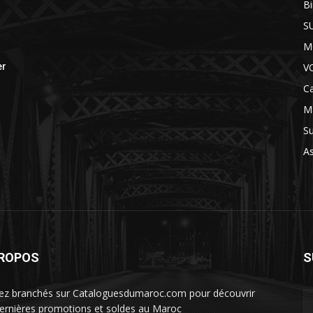
B
S
M
V
er
Ca
M
S
A
PROPOS
S
ez branchés sur Cataloguesdumaroc.com pour découvrir
dernières promotions et soldes au Maroc