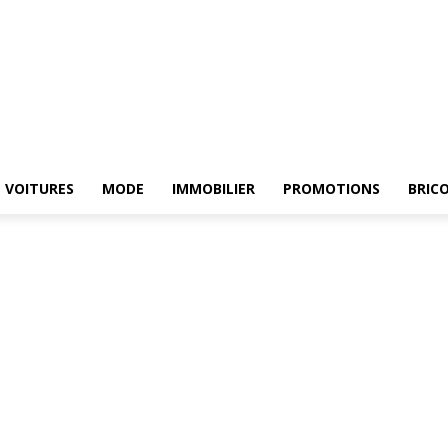
HE
ELECTROMENAGER
VOITURES
MODE
IMMOBILIER
PROMOTIONS
VOITURES
MODE
IMMOBILIER
PROMOTIONS
BRIC