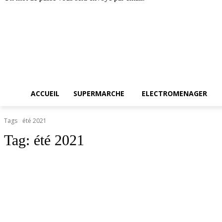
Accueil
SUPERMARC
samedi, août 8, 2026
Connecter / rejoindre
ACCUEIL
SUPERMARCHE
ELECTROMENAGER
Tags
été 2021
Tag:
été 2021