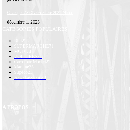
Catalogue AVON décembre 2023 Maroc
décembre 1, 2023
CATEGORIES POPULAIRES
Bim
223
SUPERMARCHE
71
MODE
58
VOITURES
31
Carrefour Market
27
Marjane
23
Supeco
21
Aswakassalam
20
A PROPOS
Restez branchés sur Cataloguesdumaroc.com pour découvrir les dernières prom
Maroc