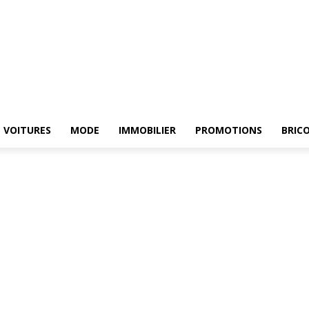
HE
ELECTROMENAGER
VOITURES
MODE
IMMOBILIER
PROMOTIONS
VOITURES
MODE
IMMOBILIER
PROMOTIONS
BRIC