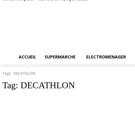
Accueil
SUPERMARC
samedi, août 8, 2026
Connecter / rejoindre
ACCUEIL
SUPERMARCHE
ELECTROMENAGER
Tags
DECATHLON
Tag:
DECATHLON