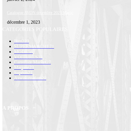
Catalogue AVON décembre 2023 Maroc
décembre 1, 2023
CATEGORIES POPULAIRES
Bim
223
SUPERMARCHE
71
MODE
58
VOITURES
31
Carrefour Market
27
Marjane
23
Supeco
21
Aswakassalam
20
A PROPOS
Restez branchés sur Cataloguesdumaroc.com pour découvrir les dernières prom
Maroc