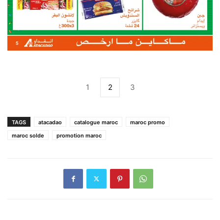
1
2
3
TAGS
atacadao
catalogue maroc
maroc promo
maroc solde
promotion maroc